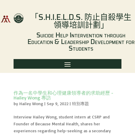
「
S.H.I.E.L.D.S.
防止自殺學生
領導培訓計劃
」
Suicide Help Intervention through
Education & Leadership Development for
Students
作為一名中學生和心理健康領導者的求助經歷 -
Hailey Wong 專訪
by
Hailey Wong
|
Sep 9, 2022
|
特別專題
Interview Hailey Wong, student intern at CSRP and
Founder of Because Mental Health, shares her
experiences regarding help-seeking as a secondary